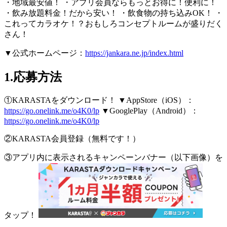
・地域最安値！ ・アプリ会員ならもっとお得に！便利に！
・飲み放題料金！だから安い！ ・飲食物の持ち込みOK！ ・
これってカラオケ！？おもしろコンセプトルームが盛りだく
さん！
▼公式ホームページ：
https://jankara.ne.jp/index.html
1.応募方法
①KARASTAをダウンロード！ ▼AppStore（iOS）：
https://go.onelink.me/o4K0/lp
▼GooglePlay（Android）：
https://go.onelink.me/o4K0/lp
②KARASTA会員登録（無料です！）
③アプリ内に表示されるキャンペーンバナー（以下画像）を
タップ！