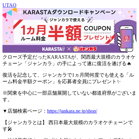
UTAO
クローズ予定だったKARASTAが、関西最大規模のカラオケ
チェーン「ジャンカラ」の手によって遂に復活を遂げる🔥
復活を記念して、ジャンカラで1ヵ月間何度でも使える「ル
ーム料金半額クーポン」を応募者全員にプレゼント✨
※関東を中心に一部店舗展開していない都道府県がございま
す。
▼店舗検索ページ：
https://jankara.ne.jp/shop/
【ジャンカラとは】 西日本最大規模のカラオケチェーンで
す🎤